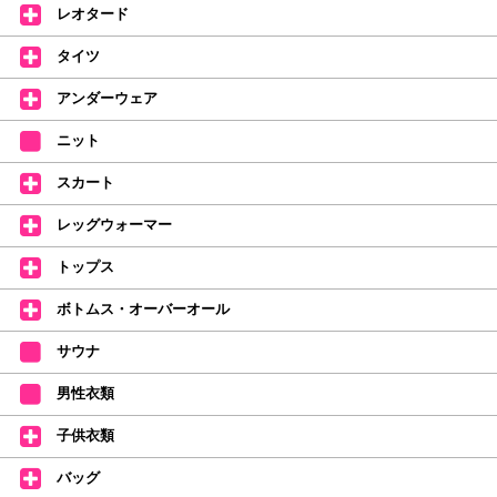
(お一人様1本限りになります)
レオタード
価格改定のお知らせ
タイツ
2026年4月1日よりシューズ全般、衣類など商品を値上げしました。
何卒ご理解いただけますようお願い申し上げます
アンダーウェア
【シューズのフィッティングについて】
全店、ご予約不要です(18:30まで)。タイツ・ソックス・トウパッドを
ニット
持参してください。
スカート
【ミルバ インスタグラム】←ここをクリック♪
レッグウォーマー
皆さまのダンスライフをサポートできるようなさまざまな商品をご紹介して
おります。
トップス
【新商品はこちらから】 ←ここをクリック♪
ボトムス・オーバーオール
サウナ
男性衣類
子供衣類
バッグ