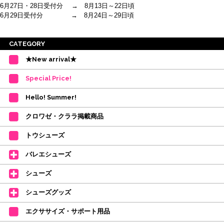
6月27日・28日受付分 → 8月13日～22日頃
6月29日受付分 → 8月24日～29日頃
※ご注意
CATEGORY
・受付順に発送を行いますので、日にち指定はお受けできません。上記の期
★New arrival★
間を目安として下さい。
(目安は多少ずれこむ場合がございます。)
Special Price!
・在庫の確保は発送の直前に行います。カートに入れて注文完了となって
も、商品の確保はされておりません。
Hello! Summer!
ご注文商品が在庫切れの場合は、上記お目安の頃にご連絡させていただき
ます。
クロワゼ・クララ掲載商品
カード決済をされたお客様は決済金額の変更をさせていただきます。
【ミルバ×たけいみき】オリジナルタオルが新登場!
トウシューズ
レッスンのお供にはもちろん、毎日の持ち歩きやギフトにもぴったりのミル
バレエシューズ
バオリジナルタオルです。
たけいみきさんが描く「夢かわいい」バレエイラストが、そのままタオルに
シューズ
なりました。
デラロミラノ2026コレクションの販売を開始しました☆
シューズグッズ
↑ご購入頂いたお客様に、デラロミラノのロゴ入りボールペンをプレゼント
エクササイズ・サポート用品
中。