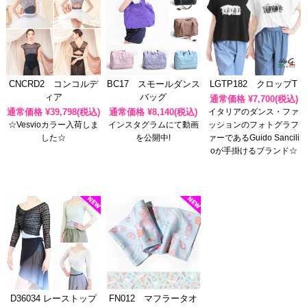
CNCRD2 コンコルデ
BC17 スモールダンス
LGTP182 クロップT
ィア
バッグ
通常価格 ¥
7,700
(税込)
通常価格 ¥
39,798
(税込)
通常価格 ¥
8,140
(税込)
イタリアのダンス・ファ
☆Vesvioカラー入荷しま
インスタグラムにて動画
ッションのフォトグラフ
した☆
を公開中!
ァーであるGuido Sancili
oが手掛けるブランド☆
D36034 レーストップ
FN012 マフラータオ