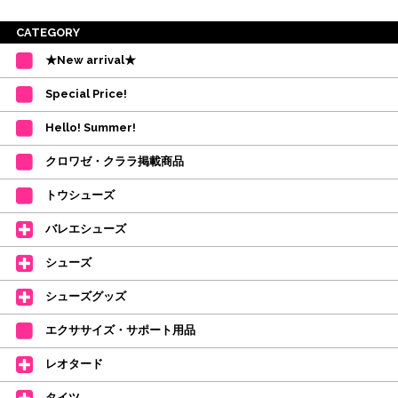
※ご注意
CATEGORY
・受付順に発送を行いますので、日にち指定はお受けできません。上記の期
★New arrival★
間を目安として下さい。
(目安は多少ずれこむ場合がございます。)
Special Price!
・在庫の確保は発送の直前に行います。カートに入れて注文完了となって
も、商品の確保はされておりません。
Hello! Summer!
ご注文商品が在庫切れの場合は、上記お目安の頃にご連絡させていただき
ます。
クロワゼ・クララ掲載商品
カード決済をされたお客様は決済金額の変更をさせていただきます。
【ミルバ×たけいみき】オリジナルタオルが新登場!
トウシューズ
レッスンのお供にはもちろん、毎日の持ち歩きやギフトにもぴったりのミル
バレエシューズ
バオリジナルタオルです。
たけいみきさんが描く「夢かわいい」バレエイラストが、そのままタオルに
シューズ
なりました。
デラロミラノ2026コレクションの販売を開始しました☆
シューズグッズ
↑ご購入頂いたお客様に、デラロミラノのロゴ入りボールペンをプレゼント
エクササイズ・サポート用品
中。
(お一人様1本限りになります)
レオタード
価格改定のお知らせ
タイツ