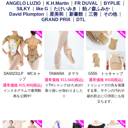
ANGELO LUZIO
K.H.Martin
FR DUVAL
BYPLIE
SILKY
like G
たけいみき
飴ノ森ふみか
David Plumpton
星美和
新書館
三善
その他
GRAND PRIX
DTL
DA50231LP WCキャ
TAMARA タマラ
G555 トゥキャップ
ップ
通常価格 ¥
11,660
(税込)
通常価格 ¥
418
(税込)
通常価格 ¥
15,400
(税込)
☆THシャンク(かため)の
トゥシューズの先を保護
インスタグラムで着用動
取り扱いが加わりました
する革。サテンの汚れや
画を公開中!
☆
破れ防止に◎消音にも役
立ちます。