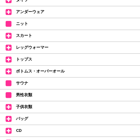
2026年4月1日よりシューズ全般、衣類など商品を値上げしました。
何卒ご理解いただけますようお願い申し上げます
アンダーウェア
【シューズのフィッティングについて】
全店、ご予約不要です(18:30まで)。タイツ・ソックス・トウパッドを
ニット
持参してください。
スカート
【ミルバ インスタグラム】←ここをクリック♪
レッグウォーマー
皆さまのダンスライフをサポートできるようなさまざまな商品をご紹介して
おります。
トップス
【新商品はこちらから】 ←ここをクリック♪
ボトムス・オーバーオール
サウナ
男性衣類
子供衣類
バッグ
CD