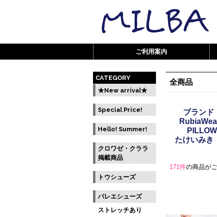
ご利用案内
CATEGORY
全商品
★New arrival★
Special Price!
ブランド 
RubiaWea
Hello! Summer!
PILLO
たけいみき
クロワゼ・クララ
掲載商品
171件
の商品が
トウシューズ
バレエシューズ
ストレッチあり