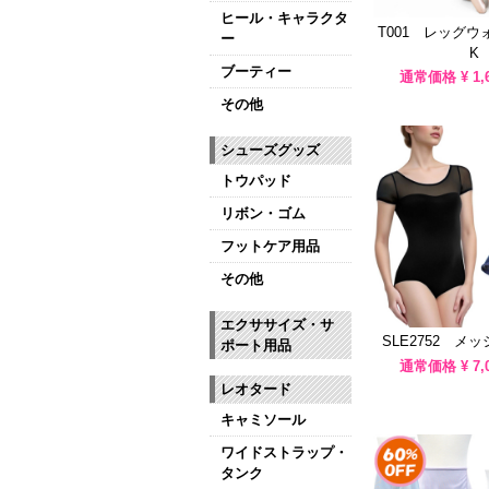
ヒール・キャラクタ
T001 レッグウ
ー
K
ブーティー
通常価格 ¥
1,
その他
シューズグッズ
トウパッド
リボン・ゴム
フットケア用品
その他
エクササイズ・サ
SLE2752 メ
ポート用品
通常価格 ¥
7,
レオタード
キャミソール
ワイドストラップ・
タンク