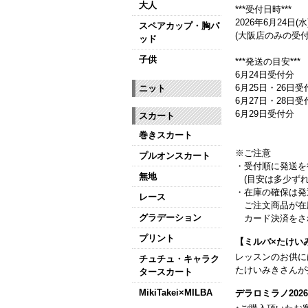
大人
***受付日時***
2026年6月24日(水)
スペアカップ・胸パ
(大阪店のみの受付
ッド
子供
***発送の目安***
6月24日受付分
6月25日・26日受
ニット
6月27日・28日
6月29日受付分
スカート
巻きスカート
※ご注意
プルオンスカート
・受付順に発送を
無地
(目安は多少ずれ
・在庫の確保は発
レース
ご注文商品が在
グラデーション
カード決済をさ
プリント
【ミルバ×たけい
レッスンのお供に
チュチュ・キャラク
たけいみきさんが
タースカート
MikiTakei×MILBA
デラロミラノ20