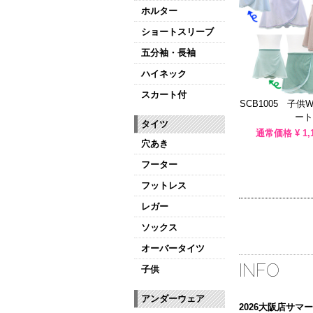
ホルター
ショートスリーブ
五分袖・長袖
ハイネック
スカート付
SCB1005 子
ート
タイツ
通常価格 ¥
1,
穴あき
フーター
フットレス
レガー
ソックス
オーバータイツ
INFO
子供
アンダーウェア
2026大阪店サ