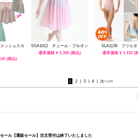
供Wメッシュスカ
SSA1012 チュール・プルオン
SLA1139 フリル
通常価格 ¥
3,300
(税込)
通常価格 ¥
3,432
(
100
(税込)
1
2
3
4
次へ>>
マーセール【通販セール】注文受付は終了いたしました