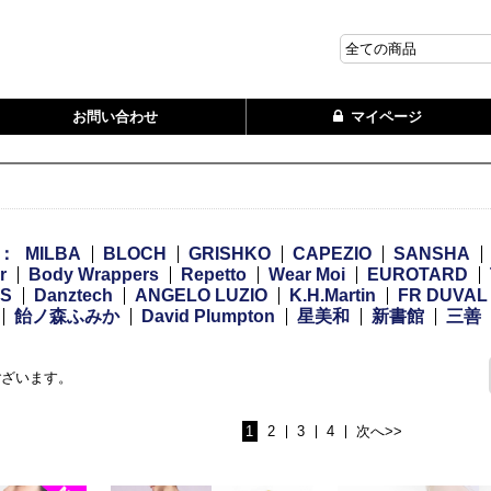
お問い合わせ
マイページ
：
MILBA
BLOCH
GRISHKO
CAPEZIO
SANSHA
r
Body Wrappers
Repetto
Wear Moi
EUROTARD
WS
Danztech
ANGELO LUZIO
K.H.Martin
FR DUVAL
飴ノ森ふみか
David Plumpton
星美和
新書館
三善
ございます。
1
2
3
4
次へ>>