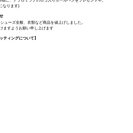
客様に、デラロミラノのロゴ入りボールペンをプレゼント中。
になります)
せ
日よりシューズ全般、衣類など商品を値上げしました。
けますようお願い申し上げます
ッティングについて】
です(18:30まで)。タイツ・ソックス・トウパッドを持参してください。
タグラム】←ここをクリック♪
イフをサポートできるようなさまざまな商品をご紹介しております。
から】 ←ここをクリック♪