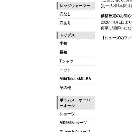
↑ご購入頂いたお
レッグウォーマー
(お一人様1本限り
穴なし
価格改定のお知ら
2026年4月1
穴あり
何卒ご理解いただ
トップス
【シューズのフィ
半袖
全店、ご予約不要
長袖
【ミルバ インス
皆さまのダンスラ
Tシャツ
ニット
【新商品はこちら
MikiTakei×MILBA
その他
ボトムス・オーバ
ーオール
ショーツ
MD936ショーツ
スカートショーツ