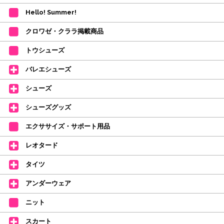
も、商品の確保はされておりません。
Hello! Summer!
ご注文商品が在庫切れの場合は、上記お目安の頃にご連絡させていただき
ます。
クロワゼ・クララ掲載商品
カード決済をされたお客様は決済金額の変更をさせていただきます。
【ミルバ×たけいみき】オリジナルタオルが新登場!
トウシューズ
レッスンのお供にはもちろん、毎日の持ち歩きやギフトにもぴったりのミル
バレエシューズ
バオリジナルタオルです。
たけいみきさんが描く「夢かわいい」バレエイラストが、そのままタオルに
シューズ
なりました。
デラロミラノ2026コレクションの販売を開始しました☆
シューズグッズ
↑ご購入頂いたお客様に、デラロミラノのロゴ入りボールペンをプレゼント
エクササイズ・サポート用品
中。
(お一人様1本限りになります)
レオタード
価格改定のお知らせ
タイツ
2026年4月1日よりシューズ全般、衣類など商品を値上げしました。
何卒ご理解いただけますようお願い申し上げます
アンダーウェア
【シューズのフィッティングについて】
全店、ご予約不要です(18:30まで)。タイツ・ソックス・トウパッドを
ニット
持参してください。
スカート