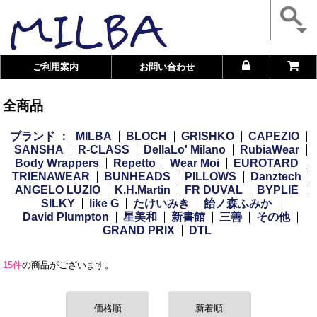
ご利用案内
お問い合わせ
全商品
ブランド ：
MILBA
BLOCH
GRISHKO
CAPEZIO
SANSHA
R-CLASS
DellaLo' Milano
RubiaWear
Body Wrappers
Repetto
Wear Moi
EUROTARD
TRIENAWEAR
BUNHEADS
PILLOWS
Danztech
ANGELO LUZIO
K.H.Martin
FR DUVAL
BYPLIE
SILKY
like G
たけいみき
飴ノ森ふみか
David Plumpton
星美和
新書館
三善
その他
GRAND PRIX
DTL
15件
の商品がございます。
価格順
新着順