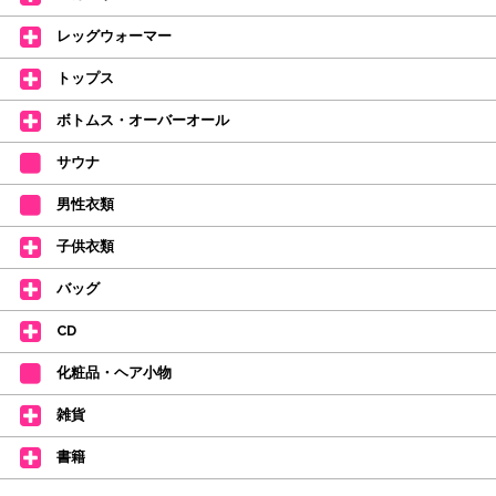
【ミルバ インスタグラム】←ここをクリック♪
レッグウォーマー
皆さまのダンスライフをサポートできるようなさまざまな商品をご紹介して
おります。
トップス
【新商品はこちらから】 ←ここをクリック♪
ボトムス・オーバーオール
サウナ
男性衣類
子供衣類
バッグ
CD
化粧品・ヘア小物
雑貨
書籍