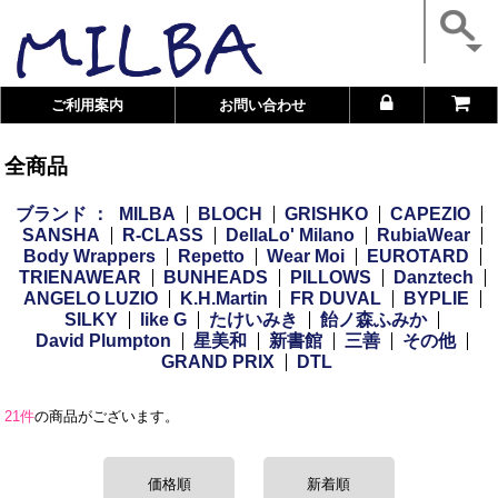
ご利用案内
お問い合わせ
全商品
ブランド ：
MILBA
BLOCH
GRISHKO
CAPEZIO
SANSHA
R-CLASS
DellaLo' Milano
RubiaWear
Body Wrappers
Repetto
Wear Moi
EUROTARD
TRIENAWEAR
BUNHEADS
PILLOWS
Danztech
ANGELO LUZIO
K.H.Martin
FR DUVAL
BYPLIE
SILKY
like G
たけいみき
飴ノ森ふみか
David Plumpton
星美和
新書館
三善
その他
GRAND PRIX
DTL
21件
の商品がございます。
価格順
新着順