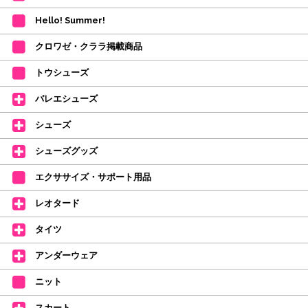
も、商品の確保はされておりません。
Hello! Summer!
ご注文商品が在庫切れの場合は、上記お目安の頃にご連絡させていただき
ます。
クロワゼ・クララ掲載商品
カード決済をされたお客様は決済金額の変更をさせていただきます。
【ミルバ×たけいみき】オリジナルタオルが新登場!
トウシューズ
レッスンのお供にはもちろん、毎日の持ち歩きやギフトにもぴったりのミル
バレエシューズ
バオリジナルタオルです。
たけいみきさんが描く「夢かわいい」バレエイラストが、そのままタオルに
シューズ
なりました。
デラロミラノ2026コレクションの販売を開始しました☆
シューズグッズ
↑ご購入頂いたお客様に、デラロミラノのロゴ入りボールペンをプレゼント
エクササイズ・サポート用品
中。
(お一人様1本限りになります)
レオタード
価格改定のお知らせ
タイツ
2026年4月1日よりシューズ全般、衣類など商品を値上げしました。
何卒ご理解いただけますようお願い申し上げます
アンダーウェア
【シューズのフィッティングについて】
全店、ご予約不要です(18:30まで)。タイツ・ソックス・トウパッドを
ニット
持参してください。
スカート