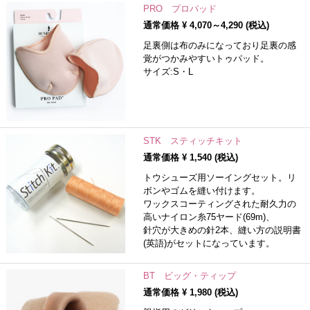
PRO プロパッド
通常価格 ¥
4,070～4,290
(税込)
足裏側は布のみになっており足裏の感
覚がつかみやすいトゥパッド。
サイズ:S・L
STK スティッチキット
通常価格 ¥
1,540
(税込)
トウシューズ用ソーイングセット。リ
ボンやゴムを縫い付けます。
ワックスコーティングされた耐久力の
高いナイロン糸75ヤード(69m)、
針穴が大きめの針2本、縫い方の説明書
(英語)がセットになっています。
BT ビッグ・ティップ
通常価格 ¥
1,980
(税込)