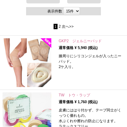
表示件数
1
2
次へ>>
GKP2 ジェルニーパッド
通常価格 ¥
5,940
(税込)
膝周りにシリコンジェルが入ったニー
パッド。
2ケ入り。
TW トウ・ラップ
通常価格 ¥
1,760
(税込)
皮膚にははり付かず、テープ同士がく
っつく優れもの。
水ぶくれや擦れの防止になります。
ラテックスフリー。