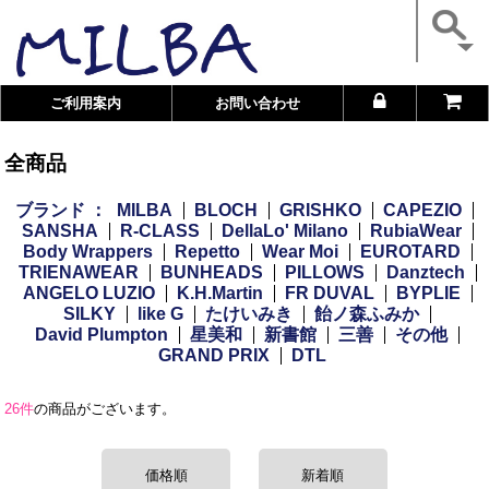
ご利用案内
お問い合わせ
全商品
ブランド ：
MILBA
BLOCH
GRISHKO
CAPEZIO
SANSHA
R-CLASS
DellaLo' Milano
RubiaWear
Body Wrappers
Repetto
Wear Moi
EUROTARD
TRIENAWEAR
BUNHEADS
PILLOWS
Danztech
ANGELO LUZIO
K.H.Martin
FR DUVAL
BYPLIE
SILKY
like G
たけいみき
飴ノ森ふみか
David Plumpton
星美和
新書館
三善
その他
GRAND PRIX
DTL
26件
の商品がございます。
価格順
新着順