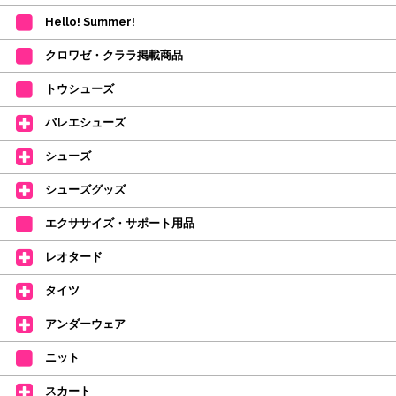
も、商品の確保はされておりません。
Hello! Summer!
ご注文商品が在庫切れの場合は、上記お目安の頃にご連絡させていただき
ます。
クロワゼ・クララ掲載商品
カード決済をされたお客様は決済金額の変更をさせていただきます。
【ミルバ×たけいみき】オリジナルタオルが新登場!
トウシューズ
レッスンのお供にはもちろん、毎日の持ち歩きやギフトにもぴったりのミル
バレエシューズ
バオリジナルタオルです。
たけいみきさんが描く「夢かわいい」バレエイラストが、そのままタオルに
シューズ
なりました。
デラロミラノ2026コレクションの販売を開始しました☆
シューズグッズ
↑ご購入頂いたお客様に、デラロミラノのロゴ入りボールペンをプレゼント
エクササイズ・サポート用品
中。
(お一人様1本限りになります)
レオタード
価格改定のお知らせ
タイツ
2026年4月1日よりシューズ全般、衣類など商品を値上げしました。
何卒ご理解いただけますようお願い申し上げます
アンダーウェア
【シューズのフィッティングについて】
全店、ご予約不要です(18:30まで)。タイツ・ソックス・トウパッドを
ニット
持参してください。
スカート