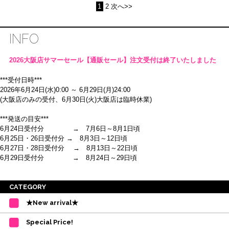
1
2
次へ>>
INFO
2026大阪店サマーセール【通販セール】注文受付は終了いたしました
***受付日時***
2026年6月24日(水)0:00 ～ 6月29日(月)24:00
(大阪店のみの受付、6月30日(火)大阪店は臨時休業)
***発送の目安***
6月24日受付分 → 7月6日～8月1日頃
6月25日・26日受付分 → 8月3日～12日頃
6月27日・28日受付分 → 8月13日～22日頃
6月29日受付分 → 8月24日～29日頃
※ご注意
CATEGORY
・受付順に発送を行いますので、日にち指定はお受けできません。上記の期
★New arrival★
間を目安として下さい。
(目安は多少ずれこむ場合がございます。)
Special Price!
・在庫の確保は発送の直前に行います。カートに入れて注文完了となって