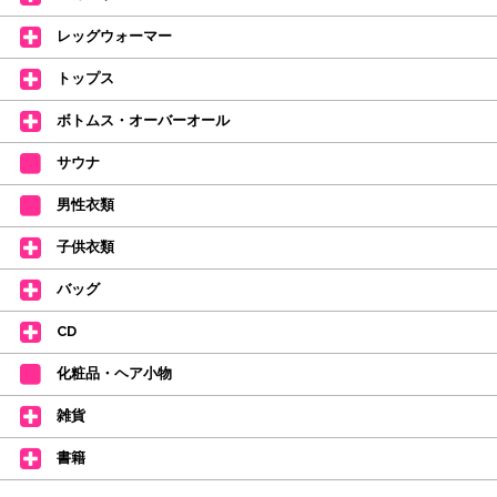
【ミルバ インスタグラム】←ここをクリック♪
レッグウォーマー
皆さまのダンスライフをサポートできるようなさまざまな商品をご紹介して
おります。
トップス
【新商品はこちらから】 ←ここをクリック♪
ボトムス・オーバーオール
サウナ
男性衣類
子供衣類
バッグ
CD
化粧品・ヘア小物
雑貨
書籍