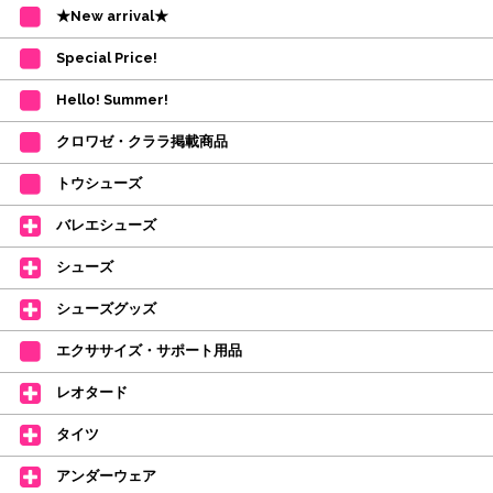
・受付順に発送を行いますので、日にち指定はお受けできません。上記の期
★New arrival★
間を目安として下さい。
(目安は多少ずれこむ場合がございます。)
Special Price!
・在庫の確保は発送の直前に行います。カートに入れて注文完了となって
も、商品の確保はされておりません。
Hello! Summer!
ご注文商品が在庫切れの場合は、上記お目安の頃にご連絡させていただき
ます。
クロワゼ・クララ掲載商品
カード決済をされたお客様は決済金額の変更をさせていただきます。
【ミルバ×たけいみき】オリジナルタオルが新登場!
トウシューズ
レッスンのお供にはもちろん、毎日の持ち歩きやギフトにもぴったりのミル
バレエシューズ
バオリジナルタオルです。
たけいみきさんが描く「夢かわいい」バレエイラストが、そのままタオルに
シューズ
なりました。
デラロミラノ2026コレクションの販売を開始しました☆
シューズグッズ
↑ご購入頂いたお客様に、デラロミラノのロゴ入りボールペンをプレゼント
エクササイズ・サポート用品
中。
(お一人様1本限りになります)
レオタード
価格改定のお知らせ
タイツ
2026年4月1日よりシューズ全般、衣類など商品を値上げしました。
何卒ご理解いただけますようお願い申し上げます
アンダーウェア
【シューズのフィッティングについて】