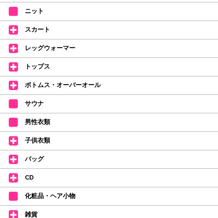
全店、ご予約不要です(18:30まで)。タイツ・ソックス・トウパッドを
ニット
持参してください。
スカート
【ミルバ インスタグラム】←ここをクリック♪
レッグウォーマー
皆さまのダンスライフをサポートできるようなさまざまな商品をご紹介して
おります。
トップス
【新商品はこちらから】 ←ここをクリック♪
ボトムス・オーバーオール
サウナ
男性衣類
子供衣類
バッグ
CD
化粧品・ヘア小物
雑貨