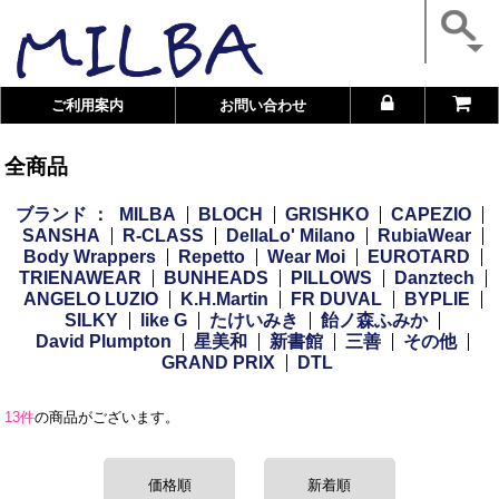
ご利用案内
お問い合わせ
全商品
ブランド ：
MILBA
BLOCH
GRISHKO
CAPEZIO
SANSHA
R-CLASS
DellaLo' Milano
RubiaWear
Body Wrappers
Repetto
Wear Moi
EUROTARD
TRIENAWEAR
BUNHEADS
PILLOWS
Danztech
ANGELO LUZIO
K.H.Martin
FR DUVAL
BYPLIE
SILKY
like G
たけいみき
飴ノ森ふみか
David Plumpton
星美和
新書館
三善
その他
GRAND PRIX
DTL
13件
の商品がございます。
価格順
新着順