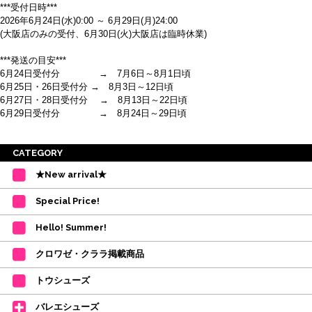
***受付日時***
2026年6月24日(水)0:00 ～ 6月29日(月)24:00
(大阪店のみの受付、6月30日(火)大阪店は臨時休業)
***発送の目安***
6月24日受付分 → 7月6日～8月1日頃
6月25日・26日受付分 → 8月3日～12日頃
6月27日・28日受付分 → 8月13日～22日頃
6月29日受付分 → 8月24日～29日頃
※ご注意
CATEGORY
・受付順に発送を行いますので、日にち指定はお受けできません。上記の期
★New arrival★
間を目安として下さい。
(目安は多少ずれこむ場合がございます。)
Special Price!
・在庫の確保は発送の直前に行います。カートに入れて注文完了となって
も、商品の確保はされておりません。
Hello! Summer!
ご注文商品が在庫切れの場合は、上記お目安の頃にご連絡させていただき
ます。
クロワゼ・クララ掲載商品
カード決済をされたお客様は決済金額の変更をさせていただきます。
【ミルバ×たけいみき】オリジナルタオルが新登場!
トウシューズ
レッスンのお供にはもちろん、毎日の持ち歩きやギフトにもぴったりのミル
バレエシューズ