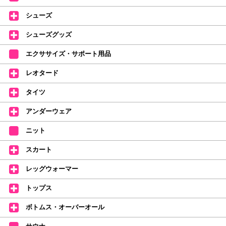
バオリジナルタオルです。
たけいみきさんが描く「夢かわいい」バレエイラストが、そのままタオルに
シューズ
なりました。
デラロミラノ2026コレクションの販売を開始しました☆
シューズグッズ
↑ご購入頂いたお客様に、デラロミラノのロゴ入りボールペンをプレゼント
エクササイズ・サポート用品
中。
(お一人様1本限りになります)
レオタード
価格改定のお知らせ
タイツ
2026年4月1日よりシューズ全般、衣類など商品を値上げしました。
何卒ご理解いただけますようお願い申し上げます
アンダーウェア
【シューズのフィッティングについて】
全店、ご予約不要です(18:30まで)。タイツ・ソックス・トウパッドを
ニット
持参してください。
スカート
【ミルバ インスタグラム】←ここをクリック♪
レッグウォーマー
皆さまのダンスライフをサポートできるようなさまざまな商品をご紹介して
おります。
トップス
【新商品はこちらから】 ←ここをクリック♪
ボトムス・オーバーオール