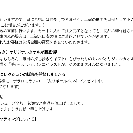
行いますので、日にち指定はお受けできません。上記の期間を目安として下
こむ場合がございます。)
送の直前に行います。カートに入れて注文完了となっても、商品の確保はさ
庫切れの場合は、上記お目安の頃にご連絡させていただきます。
れたお客様は決済金額の変更をさせていただきます。
みき】オリジナルタオルが新登場!
はもちろん、毎日の持ち歩きやギフトにもぴったりのミルバオリジナルタオ
描く「夢かわいい」バレエイラストが、そのままタオルになりました。
26コレクションの販売を開始しました☆
客様に、デラロミラノのロゴ入りボールペンをプレゼント中。
になります)
せ
日よりシューズ全般、衣類など商品を値上げしました。
けますようお願い申し上げます
ッティングについて】
です(18:30まで)。タイツ・ソックス・トウパッドを持参してください。