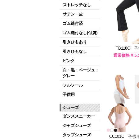
ストレッチなし
サテン・皮
ゴム縫付済
ゴム縫付なし(付属)
引きひもあり
TB118C 
引きひもなし
通常価格 ¥
5,
ピンク
白・黒・ベージュ・
グレー
フルソール
子供用
シューズ
ダンススニーカー
ジャズシューズ
タップシューズ
CC101C 子