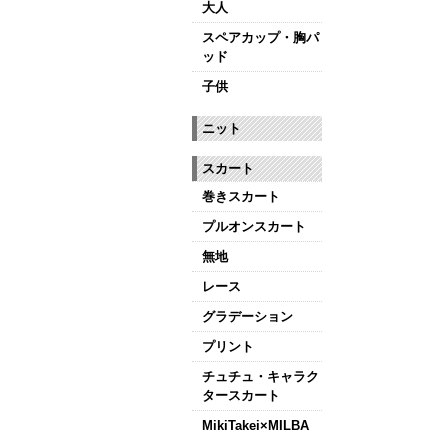
大人
【ミルバ インス
皆さまのダンスラ
スペアカップ・胸パ
ッド
【新商品はこちら
子供
ニット
スカート
巻きスカート
プルオンスカート
無地
レース
グラデーション
プリント
チュチュ・キャラク
タースカート
MikiTakei×MILBA