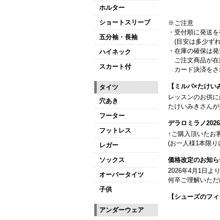
ホルター
ショートスリーブ
※ご注意
・受付順に発送を
五分袖・長袖
(目安は多少ずれ
・在庫の確保は発
ハイネック
ご注文商品が在
スカート付
カード決済をさ
【ミルバ×たけい
タイツ
レッスンのお供に
穴あき
たけいみきさんが
フーター
デラロミラノ20
フットレス
↑ご購入頂いたお
(お一人様1本限り
レガー
ソックス
価格改定のお知ら
2026年4月1
オーバータイツ
何卒ご理解いただ
子供
【シューズのフィ
全店、ご予約不要
アンダーウェア