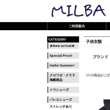
ご利用案内
CATEGORY
子供衣類
★New arrival★
Special Price!
ブランド 
Hello! Summer!
クロワゼ・クララ
6件
の商品がご
掲載商品
トウシューズ
バレエシューズ
ストレッチあり