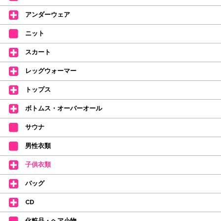
2026年4月1日よりシューズ全般、衣類など商品を値上げしました。
何卒ご理解いただけますようお願い申し上げます
アンダーウェア
【シューズのフィッティングについて】
全店、ご予約不要です(18:30まで)。タイツ・ソックス・トウパッドを
ニット
持参してください。
スカート
【ミルバ インスタグラム】←ここをクリック♪
レッグウォーマー
皆さまのダンスライフをサポートできるようなさまざまな商品をご紹介して
おります。
トップス
【新商品はこちらから】 ←ここをクリック♪
ボトムス・オーバーオール
サウナ
男性衣類
子供衣類
バッグ
CD
化粧品・ヘア小物