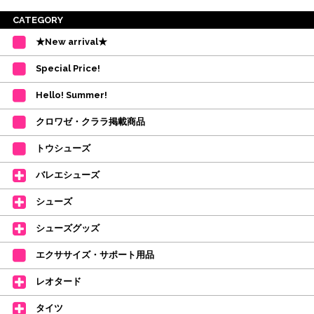
※ご注意
CATEGORY
・受付順に発送を行いますので、日にち指定はお受けできません。上記の期
★New arrival★
間を目安として下さい。
(目安は多少ずれこむ場合がございます。)
Special Price!
・在庫の確保は発送の直前に行います。カートに入れて注文完了となって
も、商品の確保はされておりません。
Hello! Summer!
ご注文商品が在庫切れの場合は、上記お目安の頃にご連絡させていただき
ます。
クロワゼ・クララ掲載商品
カード決済をされたお客様は決済金額の変更をさせていただきます。
【ミルバ×たけいみき】オリジナルタオルが新登場!
トウシューズ
レッスンのお供にはもちろん、毎日の持ち歩きやギフトにもぴったりのミル
バレエシューズ
バオリジナルタオルです。
たけいみきさんが描く「夢かわいい」バレエイラストが、そのままタオルに
シューズ
なりました。
デラロミラノ2026コレクションの販売を開始しました☆
シューズグッズ
↑ご購入頂いたお客様に、デラロミラノのロゴ入りボールペンをプレゼント
エクササイズ・サポート用品
中。
(お一人様1本限りになります)
レオタード
価格改定のお知らせ
タイツ