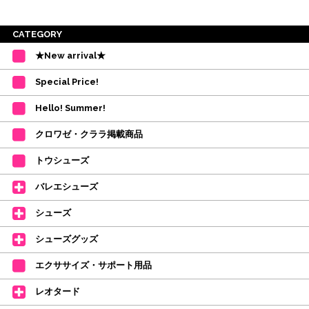
※ご注意
CATEGORY
・受付順に発送を行いますので、日にち指定はお受けできません。上記の期
★New arrival★
間を目安として下さい。
(目安は多少ずれこむ場合がございます。)
Special Price!
・在庫の確保は発送の直前に行います。カートに入れて注文完了となって
も、商品の確保はされておりません。
Hello! Summer!
ご注文商品が在庫切れの場合は、上記お目安の頃にご連絡させていただき
ます。
クロワゼ・クララ掲載商品
カード決済をされたお客様は決済金額の変更をさせていただきます。
【ミルバ×たけいみき】オリジナルタオルが新登場!
トウシューズ
レッスンのお供にはもちろん、毎日の持ち歩きやギフトにもぴったりのミル
バレエシューズ
バオリジナルタオルです。
たけいみきさんが描く「夢かわいい」バレエイラストが、そのままタオルに
シューズ
なりました。
デラロミラノ2026コレクションの販売を開始しました☆
シューズグッズ
↑ご購入頂いたお客様に、デラロミラノのロゴ入りボールペンをプレゼント
エクササイズ・サポート用品
中。
(お一人様1本限りになります)
レオタード
価格改定のお知らせ