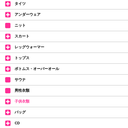
タイツ
2026年4月1日よりシューズ全般、衣類など商品を値上げしました。
何卒ご理解いただけますようお願い申し上げます
アンダーウェア
【シューズのフィッティングについて】
全店、ご予約不要です(18:30まで)。タイツ・ソックス・トウパッドを
ニット
持参してください。
スカート
【ミルバ インスタグラム】←ここをクリック♪
レッグウォーマー
皆さまのダンスライフをサポートできるようなさまざまな商品をご紹介して
おります。
トップス
【新商品はこちらから】 ←ここをクリック♪
ボトムス・オーバーオール
サウナ
男性衣類
子供衣類
バッグ
CD