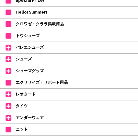
Special Price!
・在庫の確保は発送の直前に行います。カートに入れて注文完了となって
も、商品の確保はされておりません。
Hello! Summer!
ご注文商品が在庫切れの場合は、上記お目安の頃にご連絡させていただき
ます。
クロワゼ・クララ掲載商品
カード決済をされたお客様は決済金額の変更をさせていただきます。
【ミルバ×たけいみき】オリジナルタオルが新登場!
トウシューズ
レッスンのお供にはもちろん、毎日の持ち歩きやギフトにもぴったりのミル
バレエシューズ
バオリジナルタオルです。
たけいみきさんが描く「夢かわいい」バレエイラストが、そのままタオルに
シューズ
なりました。
デラロミラノ2026コレクションの販売を開始しました☆
シューズグッズ
↑ご購入頂いたお客様に、デラロミラノのロゴ入りボールペンをプレゼント
エクササイズ・サポート用品
中。
(お一人様1本限りになります)
レオタード
価格改定のお知らせ
タイツ
2026年4月1日よりシューズ全般、衣類など商品を値上げしました。
何卒ご理解いただけますようお願い申し上げます
アンダーウェア
【シューズのフィッティングについて】
全店、ご予約不要です(18:30まで)。タイツ・ソックス・トウパッドを
ニット
持参してください。