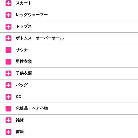
スカート
【ミルバ インスタグラム】←ここをクリック♪
レッグウォーマー
皆さまのダンスライフをサポートできるようなさまざまな商品をご紹介して
おります。
トップス
【新商品はこちらから】 ←ここをクリック♪
ボトムス・オーバーオール
サウナ
男性衣類
子供衣類
バッグ
CD
化粧品・ヘア小物
雑貨
書籍