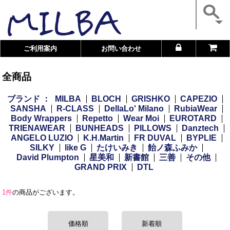
ご利用案内
お問い合わせ
全商品
ブランド ：
MILBA
BLOCH
GRISHKO
CAPEZIO
SANSHA
R-CLASS
DellaLo' Milano
RubiaWear
Body Wrappers
Repetto
Wear Moi
EUROTARD
TRIENAWEAR
BUNHEADS
PILLOWS
Danztech
ANGELO LUZIO
K.H.Martin
FR DUVAL
BYPLIE
SILKY
like G
たけいみき
飴ノ森ふみか
David Plumpton
星美和
新書館
三善
その他
GRAND PRIX
DTL
1件
の商品がございます。
価格順
新着順