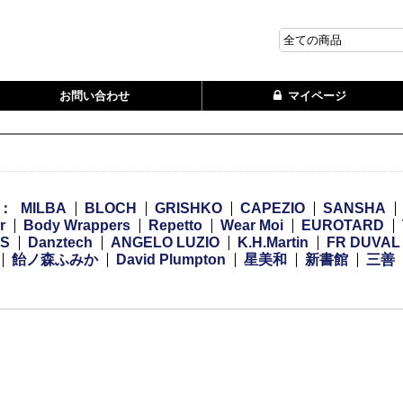
お問い合わせ
マイページ
：
MILBA
BLOCH
GRISHKO
CAPEZIO
SANSHA
r
Body Wrappers
Repetto
Wear Moi
EUROTARD
WS
Danztech
ANGELO LUZIO
K.H.Martin
FR DUVAL
飴ノ森ふみか
David Plumpton
星美和
新書館
三善