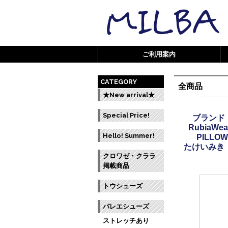
ご利用案内
CATEGORY
全商品
★New arrival★
Special Price!
ブランド 
RubiaWea
Hello! Summer!
PILLO
たけいみき
クロワゼ・クララ
掲載商品
トウシューズ
バレエシューズ
ストレッチあり