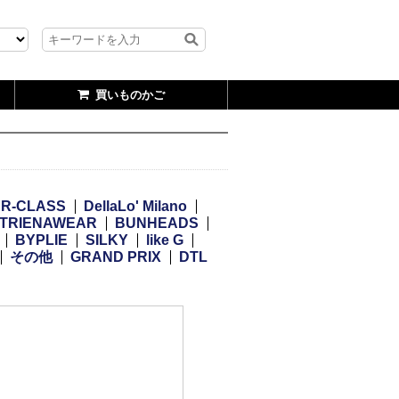
買いものかご
R-CLASS
DellaLo' Milano
TRIENAWEAR
BUNHEADS
BYPLIE
SILKY
like G
その他
GRAND PRIX
DTL