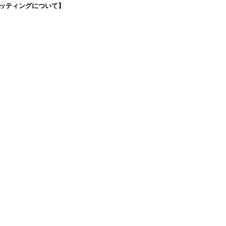
ッティングについて】
です(18:30まで)。タイツ・ソックス・トウパッドを持参してください。
タグラム】←ここをクリック♪
イフをサポートできるようなさまざまな商品をご紹介しております。
から】 ←ここをクリック♪