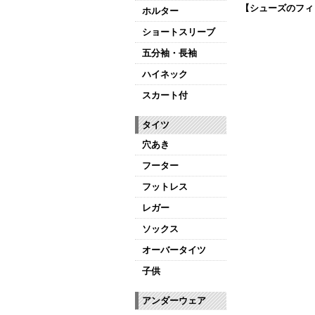
【シューズのフィ
ホルター
全店、ご予約不要
ショートスリーブ
【ミルバ インス
五分袖・長袖
皆さまのダンスラ
ハイネック
【新商品はこちら
スカート付
タイツ
穴あき
フーター
フットレス
レガー
ソックス
オーバータイツ
子供
アンダーウェア