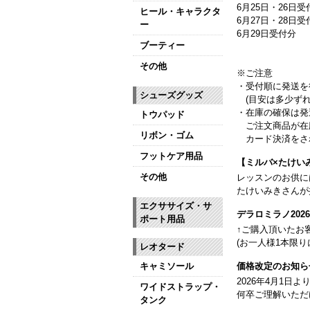
6月25日・26日受
ヒール・キャラクタ
6月27日・28日
ー
6月29日受付分
ブーティー
その他
※ご注意
・受付順に発送を
シューズグッズ
(目安は多少ずれ
・在庫の確保は発
トウパッド
ご注文商品が在
リボン・ゴム
カード決済をさ
フットケア用品
【ミルバ×たけい
その他
レッスンのお供に
たけいみきさんが
エクササイズ・サ
デラロミラノ20
ポート用品
↑ご購入頂いたお
(お一人様1本限り
レオタード
価格改定のお知ら
キャミソール
2026年4月1
ワイドストラップ・
何卒ご理解いただ
タンク