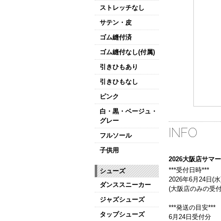
ストレッチなし
サテン・皮
ゴム縫付済
ゴム縫付なし(付属)
引きひもあり
引きひもなし
ピンク
白・黒・ベージュ・
グレー
INFO
フルソール
子供用
2026大阪店サ
***受付日時***
シューズ
2026年6月24日(水)
ダンススニーカー
(大阪店のみの受付
ジャズシューズ
***発送の目安***
タップシューズ
6月24日受付分