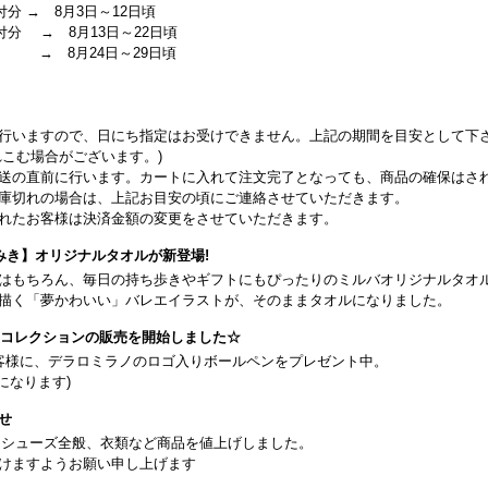
付分 → 8月3日～12日頃
受付分 → 8月13日～22日頃
 → 8月24日～29日頃
行いますので、日にち指定はお受けできません。上記の期間を目安として下
こむ場合がございます。)
送の直前に行います。カートに入れて注文完了となっても、商品の確保はさ
庫切れの場合は、上記お目安の頃にご連絡させていただきます。
れたお客様は決済金額の変更をさせていただきます。
みき】オリジナルタオルが新登場!
はもちろん、毎日の持ち歩きやギフトにもぴったりのミルバオリジナルタオ
描く「夢かわいい」バレエイラストが、そのままタオルになりました。
26コレクションの販売を開始しました☆
客様に、デラロミラノのロゴ入りボールペンをプレゼント中。
になります)
せ
日よりシューズ全般、衣類など商品を値上げしました。
けますようお願い申し上げます