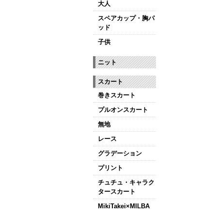
大人
スペアカップ・胸パ
ッド
子供
ニット
スカート
巻きスカート
プルオンスカート
無地
レース
グラデーション
プリント
チュチュ・キャラク
タースカート
MikiTakei×MILBA